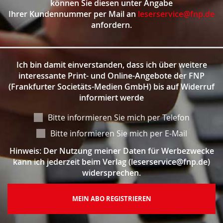
können Sie diesen unter Angabe
Ihrer Kundennummer per Mail an
leserservice@fnp.de
anfordern.
Ich bin damit einverstanden, dass ich über weitere
interessante Print- und Online-Angebote der FNP
(Frankfurter Societäts-Medien GmbH) bis auf Widerruf
informiert werde
Bitte informieren Sie mich per Telefon
Bitte informieren Sie mich per E-Mail
Hinweis: Der Nutzung meiner Daten für Werbezwecke
kann ich jederzeit beim Verlag (leserservice@fnp.de)
widersprechen.
MEIN ABO REGISTRIEREN