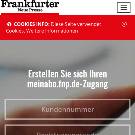
Navi
ein-
COOKIES INFO:
Diese Seite verwendet
Cookies.
Weitere Informationen
Erstellen Sie sich Ihren
meinabo.fnp.de-Zugang