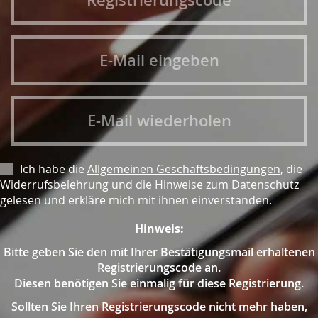
Ich habe die
Allgemeinen Geschäftsbedingungen
, die
Widerrufsbelehrung
und die Hinweise zum
Datenschutz
gelesen und erkläre mich mit ihnen einverstanden.
Hinweis:
Bitte geben Sie den mit Ihrer Bestätigungsmail erhaltenen
Registrierungscode an.
Diesen benötigen Sie einmalig für diese Registrierung.
Sollten Sie Ihren Registrierungscode nicht mehr haben,